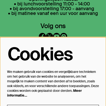
• bij lunchvoorstelling 11:00 - 14:00
• bij avondvoorstelling 17:00 - aanvang
• bij matinee vanaf een uur voor aanvang
Volg ons
Cookies
Op de hoogte blijven?
Laat je mailadres achter en geef aan
waarover we je mogen mailen
We maken gebruik van cookies en vergelijkbare technieken
om het gebruik van de website te analyseren, om het
Inschrijven
mogelijk te maken content van derden af te beelden, zoals
ook video’s, en voor verschillende andere toepassingen. Deze
cookies worden ook geplaatst door derden.
Meer
informatie…
Steun Theater Bellevue