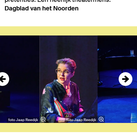
Dagblad van het Noorden
Overslaan
foto Jaap Reedijk
foto Jaap Reedijk