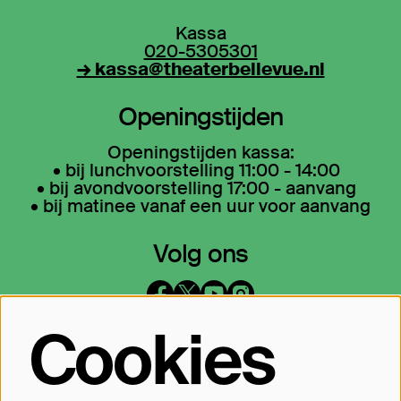
Kassa
020-5305301
→ kassa@theaterbellevue.nl
Openingstijden
Openingstijden kassa:
• bij lunchvoorstelling 11:00 - 14:00
• bij avondvoorstelling 17:00 - aanvang
• bij matinee vanaf een uur voor aanvang
Volg ons
Cookies
Op de hoogte blijven?
Laat je mailadres achter en geef aan