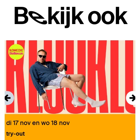
Bekijk ook
Overslaan
di 17 nov
en
wo 18 nov
try-out