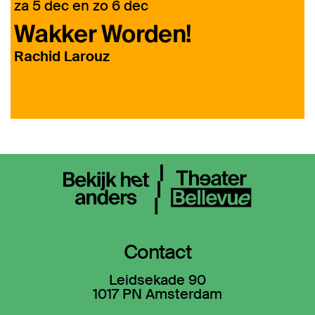
za 5 dec
en
zo 6 dec
d
Wakker Worden!
t
Rachid Larouz
Contact
Leidsekade 90
1017 PN Amsterdam