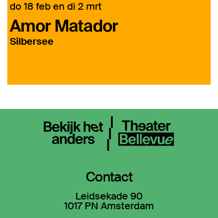
do 18 feb
en
di 2 mrt
d
Amor Matador
r
Silbersee
Contact
Leidsekade 90
1017 PN Amsterdam