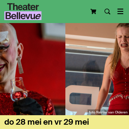
Men
foto Reinier van Olderen
do 28 mei
en
vr 29 mei