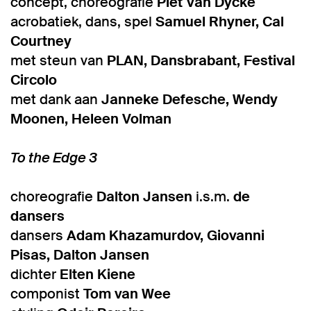
concept, choreografie
Piet Van Dycke
acrobatiek, dans, spel
Samuel Rhyner, Cal
Courtney
met steun van
PLAN, Dansbrabant, Festival
Circolo
met dank aan
Janneke Defesche, Wendy
Moonen, Heleen Volman
To the Edge 3
choreografie
Dalton Jansen
i.s.m.
de
dansers
dansers
Adam Khazamurdov, Giovanni
Pisas, Dalton Jansen
dichter
Elten Kiene
componist
Tom van Wee