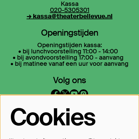
Kassa
020-5305301
→ kassa@theaterbellevue.nl
Openingstijden
Openingstijden kassa:
• bij lunchvoorstelling 11:00 - 14:00
• bij avondvoorstelling 17:00 - aanvang
• bij matinee vanaf een uur voor aanvang
Volg ons
Cookies
Op de hoogte blijven?
Laat je mailadres achter en geef aan
waarover we je mogen mailen