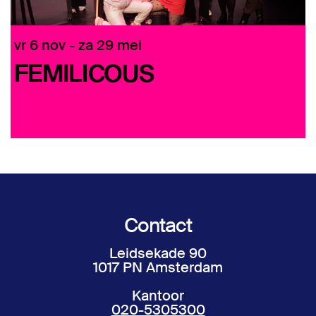
vr 6 nov
-
za 29 mei
FEMILICOUS
D
Contact
Leidsekade 90
1017 PN Amsterdam
Kantoor
020-5305300