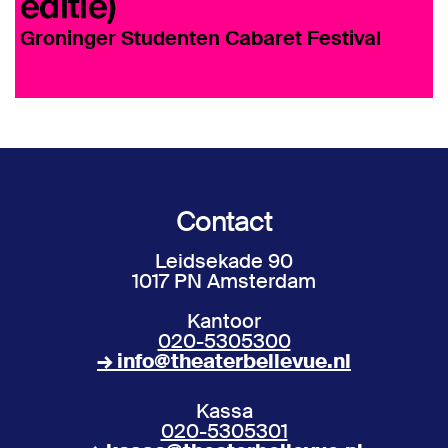
editie)
N
Groninger Studenten Cabaret Festival
Contact
Leidsekade 90
1017 PN Amsterdam
Kantoor
020-5305300
→ info@theaterbellevue.nl
Kassa
020-5305301