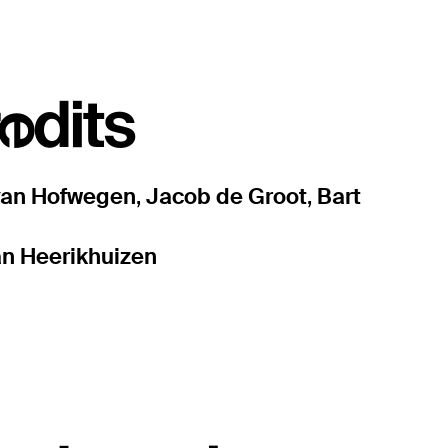
edits
van Hofwegen
,
Jacob de Groot
,
Bart
an Heerikhuizen