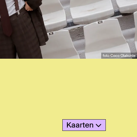
foto Coco Olakunle
Kaarten