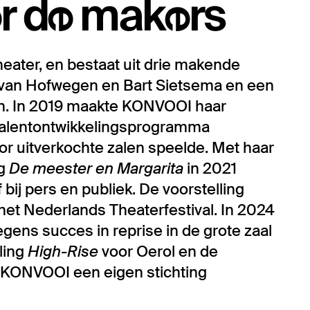
r de makers
eater, en bestaat uit drie makende
r van Hofwegen en Bart Sietsema en een
en. In 2019 maakte KONVOOI haar
talentontwikkelingsprogramma
r uitverkochte zalen speelde. Met haar
ng
De meester en Margarita
in 2021
 bij pers en publiek. De voorstelling
het Nederlands Theaterfestival. In 2024
ens succes in reprise in de grote zaal
ling
High-Rise
voor Oerol en de
 KONVOOI een eigen stichting