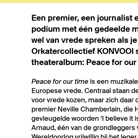
Een premier, een journalist 
podium met één gedeelde m
wel van vrede spreken als j
Orkatercollectief KONVOOI st
theateralbum: Peace for our
Peace for our time
is een muzikale
Europese vrede. Centraal staan de
voor vrede kozen, maar zich daar o
premier Neville Chamberlain, die H
gevleugelde woorden ‘I believe it i
Arnaud, één van de grondleggers v
Wereldoorlog vrijwillig bij het leg