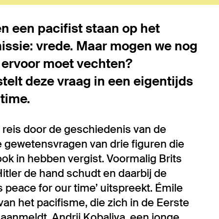
en een pacifist staan op het
issie: vrede. Maar mogen we nog
e ervoor moet vechten?
elt deze vraag in een eigentijds
 time.
 reis door de geschiedenis van de
 gewetensvragen van drie figuren die
ok in hebben vergist. Voormalig Brits
itler de hand schudt en daarbij de
s peace for our time’ uitspreekt. Émile
an het pacifisme, die zich in de Eerste
er aanmeldt. Andrii Kobaliya, een jonge