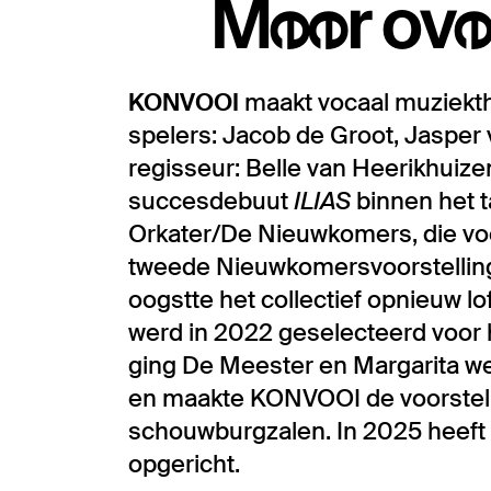
Meer ove
KONVOOI
maakt vocaal muziekth
spelers: Jacob de Groot, Jaspe
regisseur: Belle van Heerikhuiz
succesdebuut
ILIAS
binnen het 
Orkater/De Nieuwkomers, die voo
tweede Nieuwkomersvoorstelli
oogstte het collectief opnieuw lof
werd in 2022 geselecteerd voor 
ging De Meester en Margarita weg
en maakte KONVOOI de voorstel
schouwburgzalen. In 2025 heeft
opgericht.