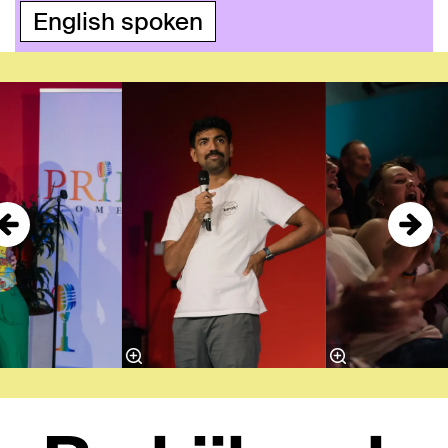
English spoken
Overslaan