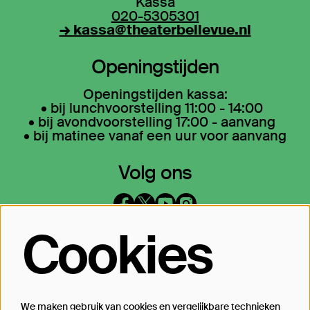
Kassa
020-5305301
→ kassa@theaterbellevue.nl
Openingstijden
Openingstijden kassa:
• bij lunchvoorstelling 11:00 - 14:00
• bij avondvoorstelling 17:00 - aanvang
• bij matinee vanaf een uur voor aanvang
Volg ons
Cookies
Op de hoogte blijven?
Laat je mailadres achter en geef aan
waarover we je mogen mailen
We maken gebruik van cookies en vergelijkbare technieken