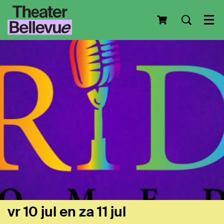
Men
vr 10 jul
en
za 11 jul