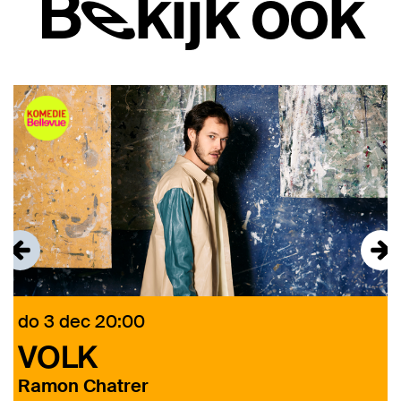
Bekijk ook
Overslaan
do 3 dec
20:00
v
VOLK
t
Ramon Chatrer