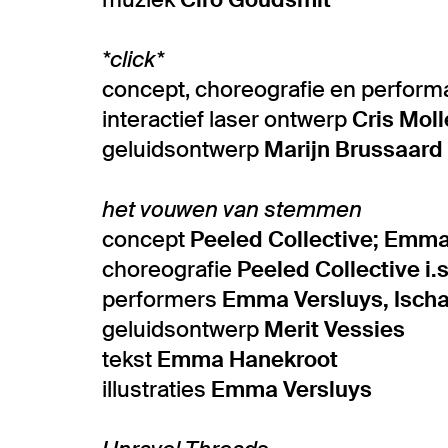
*click*
concept, choreografie en perfor
interactief laser ontwerp
Cris Mol
geluidsontwerp
Marijn Brussaard
het vouwen van stemmen
concept
Peeled Collective; Emm
choreografie
Peeled Collective i.
performers
Emma Versluys, Ischa
geluidsontwerp
Merit Vessies
tekst
Emma Hanekroot
illustraties
Emma Versluys