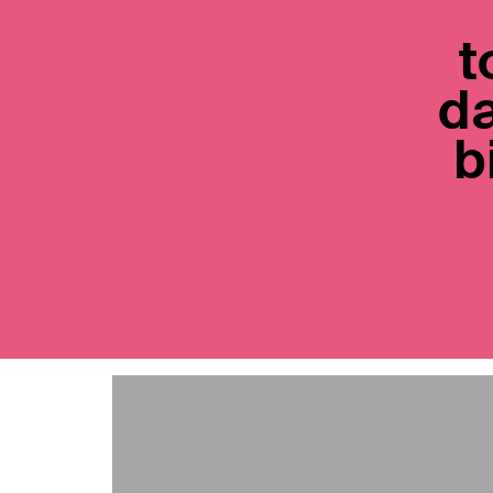
t
da
b