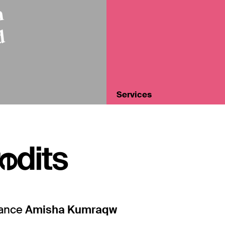
Services
edits
mance
Amisha Kumraqw