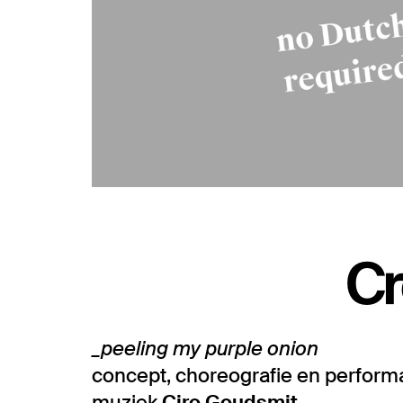
Cr
_peeling my purple onion
concept, choreografie en perfor
muziek
Ciro Goudsmit