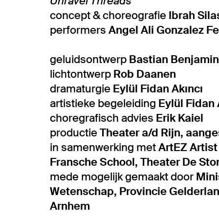
Unravel Threads
concept & choreografie
Ibrah Sil
performers
Angel Ali Gonzalez Fe
Inzoomen
geluidsontwerp
Bastian Benjamin
lichtontwerp
Rob Daanen
dramaturgie
Eylül Fidan Akıncı
artistieke begeleiding
Eylül Fidan 
choregrafisch advies
Erik Kaiel
productie
Theater a/d Rijn, aange
in samenwerking met
ArtEZ Artist
Fransche School, Theater De Sto
mede mogelijk gemaakt door
Mini
Wetenschap, Provincie Gelderlan
Arnhem