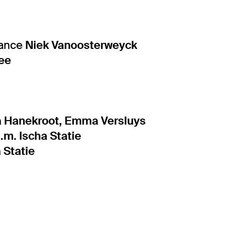
mance
Niek Vanoosterweyck
lee
a Hanekroot, Emma Versluys
s.m. Ischa Statie
 Statie