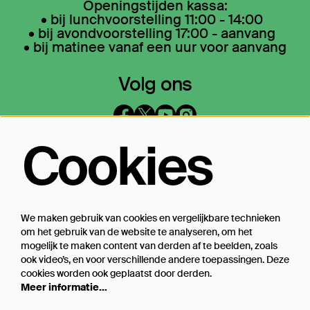
Openingstijden kassa:
• bij lunchvoorstelling 11:00 - 14:00
• bij avondvoorstelling 17:00 - aanvang
• bij matinee vanaf een uur voor aanvang
Volg ons
Cookies
Op de hoogte blijven?
Laat je mailadres achter en geef aan
waarover we je mogen mailen
We maken gebruik van cookies en vergelijkbare technieken
om het gebruik van de website te analyseren, om het
Inschrijven
mogelijk te maken content van derden af te beelden, zoals
ook video’s, en voor verschillende andere toepassingen. Deze
cookies worden ook geplaatst door derden.
Meer informatie…
Steun Theater Bellevue