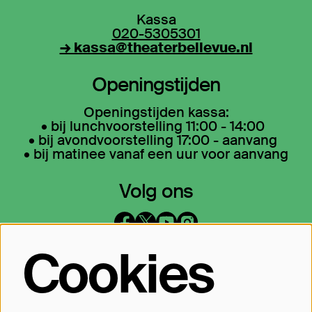
Kassa
020-5305301
→ kassa@theaterbellevue.nl
Openingstijden
Openingstijden kassa:
• bij lunchvoorstelling 11:00 - 14:00
• bij avondvoorstelling 17:00 - aanvang
• bij matinee vanaf een uur voor aanvang
Volg ons
Cookies
Op de hoogte blijven?
Laat je mailadres achter en geef aan