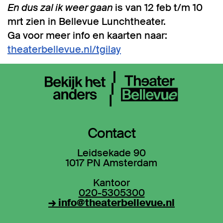
En dus zal ik weer gaan
is van 12 feb t/m 10
mrt zien in Bellevue Lunchtheater.
Ga voor meer info en kaarten naar:
theaterbellevue.nl/tgilay
Contact
Leidsekade 90
1017 PN Amsterdam
Kantoor
020-5305300
→ info@theaterbellevue.nl