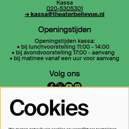
Kassa
020-5305301
→ kassa@theaterbellevue.nl
Openingstijden
Openingstijden kassa:
• bij lunchvoorstelling 11:00 - 14:00
• bij avondvoorstelling 17:00 - aanvang
• bij matinee vanaf een uur voor aanvang
Volg ons
Cookies
Op de hoogte blijven?
Laat je mailadres achter en geef aan
waarover we je mogen mailen