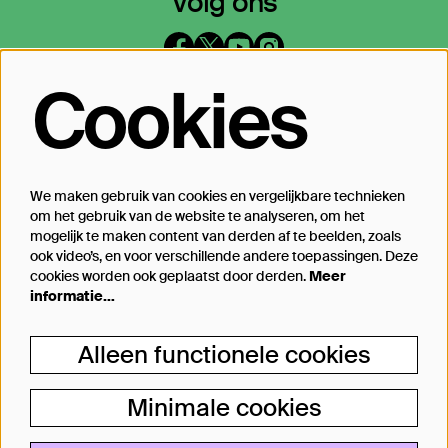
Volg ons
Cookies
Op de hoogte blijven?
Laat je mailadres achter en geef aan
waarover we je mogen mailen
We maken gebruik van cookies en vergelijkbare technieken
om het gebruik van de website te analyseren, om het
Inschrijven
mogelijk te maken content van derden af te beelden, zoals
ook video’s, en voor verschillende andere toepassingen. Deze
cookies worden ook geplaatst door derden.
Meer
informatie…
Steun Theater Bellevue
Alleen functionele cookies
Je kunt Theater Bellevue ook steunen, van
een kleine donatie bij aankoop van jouw
Minimale cookies
kaartje tot aan particulier producent.