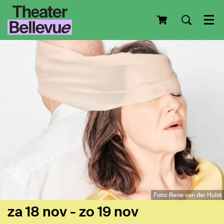
Men
Foto: Rene van der Hulst
za 18 nov
-
zo 19 nov