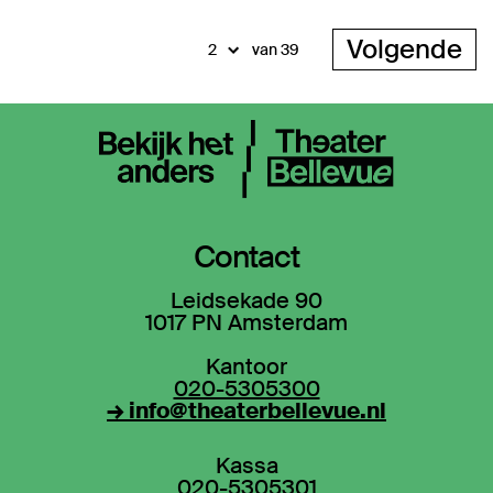
Volgende
van 39
Contact
Leidsekade 90
1017 PN Amsterdam
Kantoor
020-5305300
→ info@theaterbellevue.nl
Kassa
020-5305301