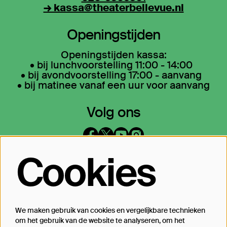
→ kassa@theaterbellevue.nl
Openingstijden
Openingstijden kassa:
• bij lunchvoorstelling 11:00 - 14:00
• bij avondvoorstelling 17:00 - aanvang
• bij matinee vanaf een uur voor aanvang
Volg ons
Cookies
Op de hoogte blijven?
Laat je mailadres achter en geef aan
waarover we je mogen mailen
We maken gebruik van cookies en vergelijkbare technieken
om het gebruik van de website te analyseren, om het