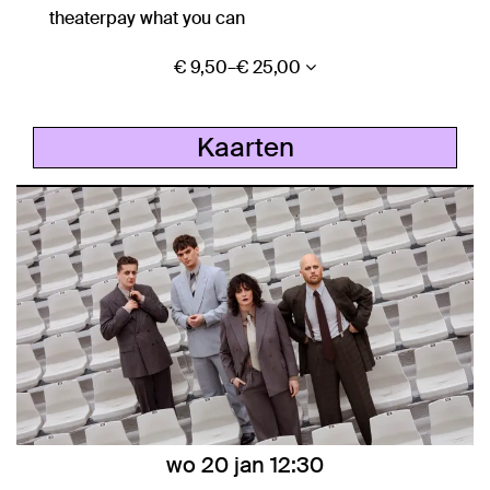
theater
pay what you can
€ 9,50–€ 25,00
Kaarten
wo 20 jan
12:30