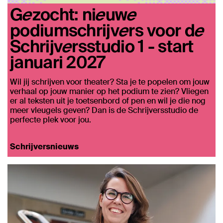
Gezocht: nieuwe
podiumschrijvers voor de
Schrijversstudio 1 - start
januari 2027
Wil jij schrijven voor theater? Sta je te popelen om jouw
verhaal op jouw manier op het podium te zien? Vliegen
er al teksten uit je toetsenbord of pen en wil je die nog
meer vleugels geven? Dan is de Schrijversstudio de
perfecte plek voor jou.
Schrijversnieuws