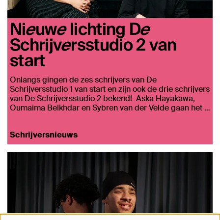
Nieuwe lichting De
Schrijversstudio 2 van
start
Onlangs gingen de zes schrijvers van De
Schrijversstudio 1 van start en zijn ook de drie schrijvers
van De Schrijversstudio 2 bekend! Aska Hayakawa,
Oumaima Belkhdar en Sybren van der Velde gaan het …
Schrijversnieuws