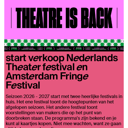
start verkoop Nederlands
Theater festival en
Amsterdam Fringe
Festival
Seizoen 2026 - 2027 start met twee heerlijke festivals in
huis. Het ene festival toont de hoogtepunten van het
afgelopen seizoen. Het andere festival toont
voorstellingen van makers die op het punt van
doorbreken staan. De programma's zijn bekend en je
kunt al kaartjes kopen. Niet mee wachten, want ze gaan