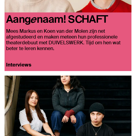
Aangenaam! SCHAFT
Mees Markus en Koen van der Molen zijn net
afgestudeerd en maken meteen hun professionele
theaterdebuut met DUIVELSWERK. Tijd om hen wat
beter te leren kennen.
Interviews