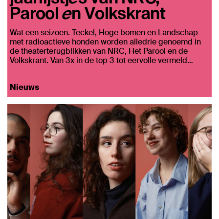
Parool en Volkskrant
Wat een seizoen. Teckel, Hoge bomen en Landschap
met radioactieve honden worden alledrie genoemd in
de theaterterugblikken van NRC, Het Parool en de
Volkskrant. Van 3x in de top 3 tot eervolle vermeld…
Nieuws