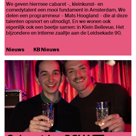
We geven hiermee cabaret -, kleinkunst- en
comedytalent een mooi fundament in Amsterdam. We
delen een programmeur - Mats Hoogland - die al deze
talenten opsnort en uitnodigt. En we wonen ook
eigenlijk ook een beetje samen: in Klein Bellevue. Het
bijzondere en intieme zaaltje aan de Leidsekade 90.
Nieuws
KB Nieuws