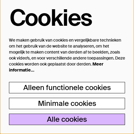
Cookies
Fototerugblik:
We maken gebruik van cookies en vergelijkbare technieken
Eindpresentaties Write me
om het gebruik van de website te analyseren, om het
a story 2026 - Theater
mogelijk te maken content van derden af te beelden, zoals
ook video’s, en voor verschillende andere toepassingen. Deze
Bellevue / PACT+ Theater
cookies worden ook geplaatst door derden.
Meer
informatie…
Eindpresentaties Write me a story 2026 - Theater
Bellevue / PACT+ Theater
Alleen functionele cookies
Schrijversnieuws
Minimale cookies
Alle cookies