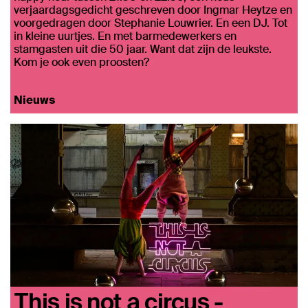
verjaardagsgedicht geschreven door Ingmar Heytze en
voorgedragen door Stephanie Louwrier. En een DJ. Tot
in kleine uurtjes. En met barmedewerkers en
stamgasten uit die 50 jaar. Want dat zijn de leukste.
Kom je ook even proosten?
Nieuws
This is not a circus -