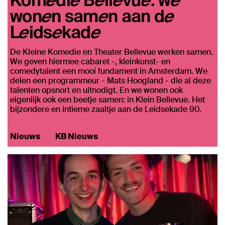
wonen samen aan de
Leidsekade
De Kleine Komedie en Theater Bellevue werken samen.
We geven hiermee cabaret -, kleinkunst- en
comedytalent een mooi fundament in Amsterdam. We
delen een programmeur - Mats Hoogland - die al deze
talenten opsnort en uitnodigt. En we wonen ook
eigenlijk ook een beetje samen: in Klein Bellevue. Het
bijzondere en intieme zaaltje aan de Leidsekade 90.
Nieuws
KB Nieuws