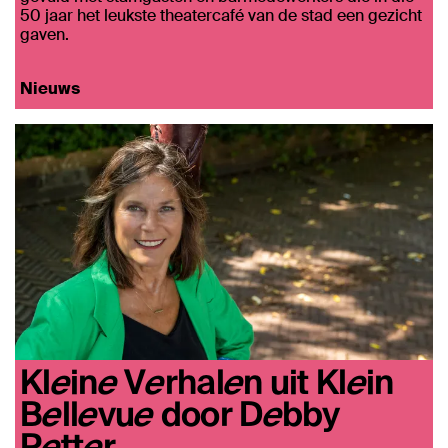
50 jaar het leukste theatercafé van de stad een gezicht
gaven.
Nieuws
Kleine Verhalen uit Klein
Bellevue door Debby
Petter