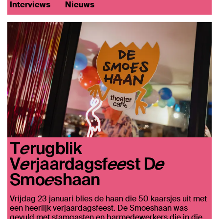
Interviews
Nieuws
Terugblik
Verjaardagsfeest De
Smoeshaan
Vrijdag 23 januari blies de haan die 50 kaarsjes uit met
een heerlijk verjaardagsfeest. De Smoeshaan was
gevuld met stamgasten en barmedewerkers die in die