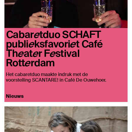
Cabaretduo SCHAFT
publieksfavoriet Café
Theater Festival
Rotterdam
Het cabaretduo maakte indruk met de
voorstelling SCANTARE! in Café De Ouwehoer.
Nieuws