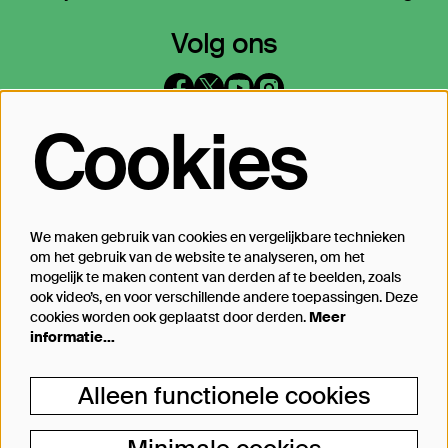
Volg ons
Cookies
Op de hoogte blijven?
Laat je mailadres achter en geef aan
waarover we je mogen mailen
We maken gebruik van cookies en vergelijkbare technieken
om het gebruik van de website te analyseren, om het
Inschrijven
mogelijk te maken content van derden af te beelden, zoals
ook video’s, en voor verschillende andere toepassingen. Deze
cookies worden ook geplaatst door derden.
Meer
informatie…
Steun Theater Bellevue
Alleen functionele cookies
Je kunt Theater Bellevue ook steunen, van
een kleine donatie bij aankoop van jouw