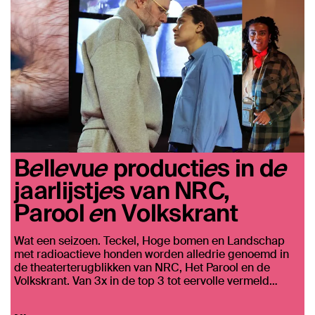
Bellevue producties in de
jaarlijstjes van NRC,
Parool en Volkskrant
Wat een seizoen. Teckel, Hoge bomen en Landschap
met radioactieve honden worden alledrie genoemd in
de theaterterugblikken van NRC, Het Parool en de
Volkskrant. Van 3x in de top 3 tot eervolle vermeld…