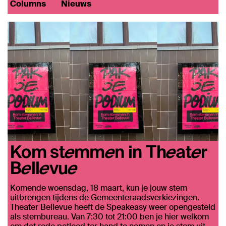
Columns
Nieuws
Kom stemmen in Theater
Bellevue
Komende woensdag, 18 maart, kun je jouw stem
uitbrengen tijdens de Gemeenteraadsverkiezingen.
Theater Bellevue heeft de Speakeasy weer opengesteld
als stembureau. Van 7:30 tot 21:00 ben je hier welkom