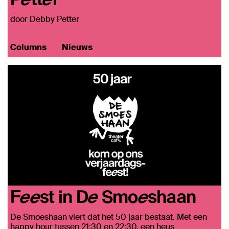
door Debby Petter
Columns
Nieuws
Feest in De Smoeshaan
De Smoeshaan viert dat het 50 jaar bestaat. Met een
happy hour tussen 21:30 en 22:30, een heus