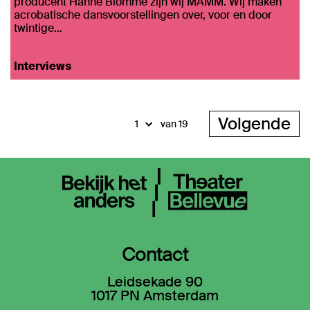
producent Hanne Blomme zijn wij MAMM. Wij maken
acrobatische dansvoorstellingen over, voor en door
twintige…
Interviews
Volgende
van 19
Contact
Leidsekade 90
1017 PN Amsterdam