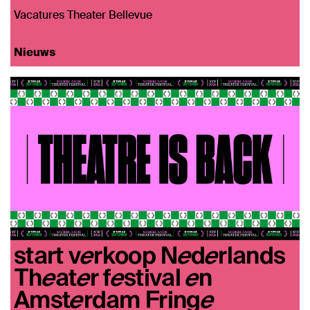
Vacatures Theater Bellevue
Nieuws
start verkoop Nederlands
Theater festival en
Amsterdam Fringe