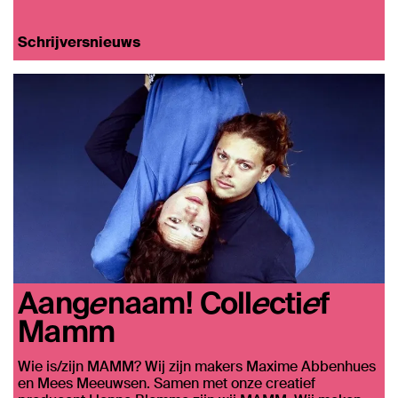
Schrijversnieuws
Aangenaam! Collectief
Mamm
Wie is/zijn MAMM? Wij zijn makers Maxime Abbenhues
en Mees Meeuwsen. Samen met onze creatief