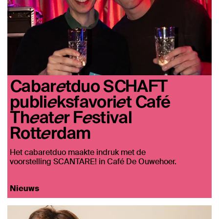
Cabaretduo SCHAFT
publieksfavoriet Café
Theater Festival
Rotterdam
Het cabaretduo maakte indruk met de
voorstelling SCANTARE! in Café De Ouwehoer.
Nieuws