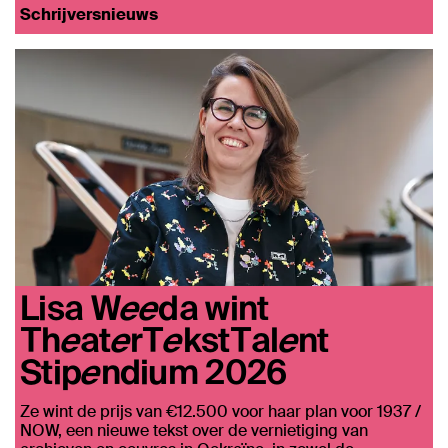
Schrijversnieuws
Lisa Weeda wint
TheaterTekstTalent
Stipendium 2026
Ze wint de prijs van €12.500 voor haar plan voor 1937 /
NOW, een nieuwe tekst over de vernietiging van