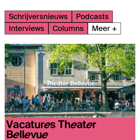
Schrijversnieuws
Podcasts
Interviews
Columns
Meer +
Vacatures Theater
Bellevue