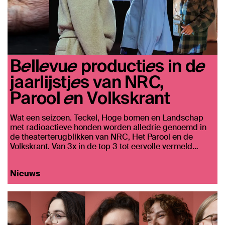
Bellevue producties in de
jaarlijstjes van NRC,
Parool en Volkskrant
Wat een seizoen. Teckel, Hoge bomen en Landschap
met radioactieve honden worden alledrie genoemd in
de theaterterugblikken van NRC, Het Parool en de
Volkskrant. Van 3x in de top 3 tot eervolle vermeld…
Nieuws