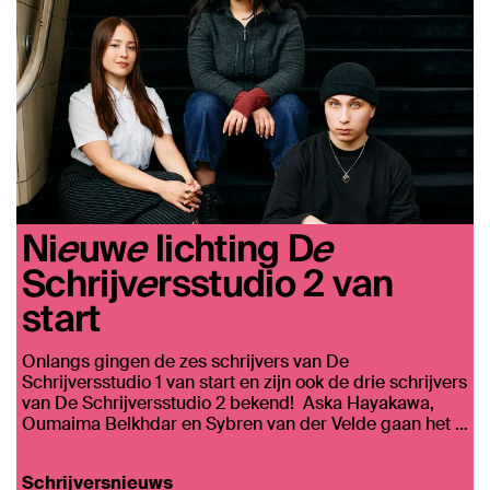
Nieuwe lichting De
Schrijversstudio 2 van
start
Onlangs gingen de zes schrijvers van De
Schrijversstudio 1 van start en zijn ook de drie schrijvers
van De Schrijversstudio 2 bekend! Aska Hayakawa,
Oumaima Belkhdar en Sybren van der Velde gaan het …
Schrijversnieuws