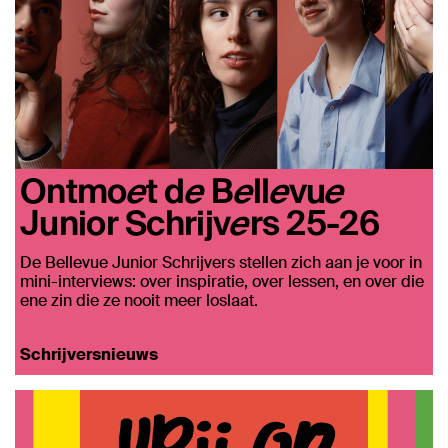
Ontmoet de Bellevue
Junior Schrijvers 25-26
De Bellevue Junior Schrijvers stellen zich aan je voor in
mini-interviews: over inspiratie, over lessen, en over die
ene zin die ze nooit meer loslaat.
Schrijversnieuws