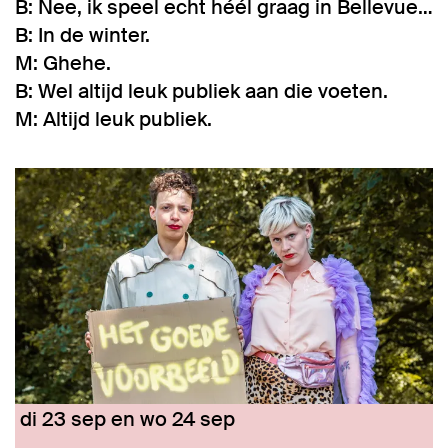
B: Nee, ik speel echt héél graag in Bellevue…
B: In de winter.
M: Ghehe.
B: Wel altijd leuk publiek aan die voeten.
M: Altijd leuk publiek.
Overslaan
di 23 sep
en
wo 24 sep