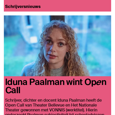
Schrijversnieuws
Iduna Paalman wint Open
Call
Schrijver, dichter en docent Iduna Paalman heeft de
Open Call van Theater Bellevue en Het Nationale
Theater gewonnen met VONNIS (werktitel). Hierin
onderzoekt Paalman subjectiviteit bij schooladviezen…