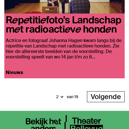
Repetitiefoto's Landschap
met radioactieve honden
Actrice en fotograaf Johanna Hagen kwam langs bij de
repetitie van Landschap met radioactieve honden. Zie
hier de allereerste beelden van de voorstelling. De
voorstelling speelt van wo 14 jan t/m zo 8…
Nieuws
Volgende
van 19