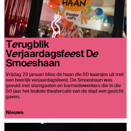
Terugblik
Verjaardagsfeest De
Smoeshaan
Vrijdag 23 januari blies de haan die 50 kaarsjes uit met
een heerlijk verjaardagsfeest. De Smoeshaan was
gevuld met stamgasten en barmedewerkers die in die
50 jaar het leukste theatercafé van de stad een gezicht
gaven.
Nieuws