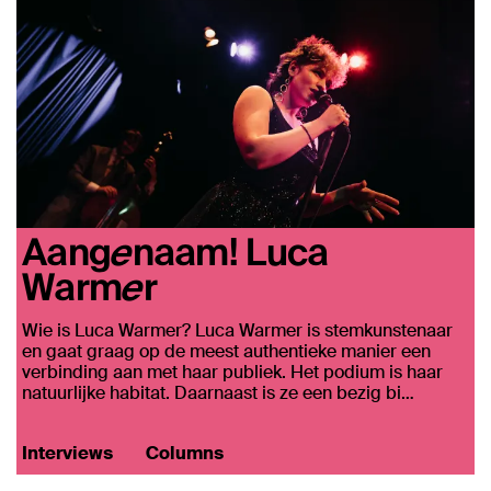
Aangenaam! Luca
Warmer
Wie is Luca Warmer? Luca Warmer is stemkunstenaar
en gaat graag op de meest authentieke manier een
verbinding aan met haar publiek. Het podium is haar
natuurlijke habitat. Daarnaast is ze een bezig bi…
Interviews
Columns