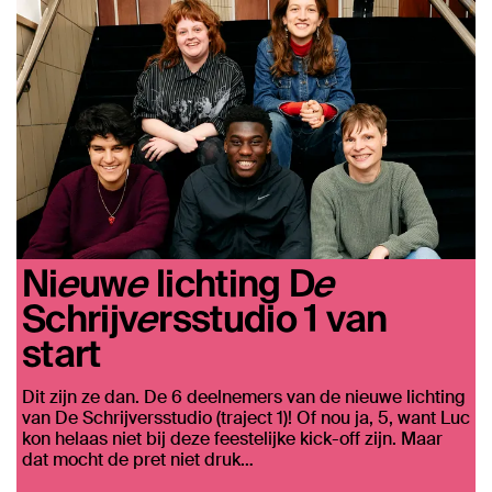
Nieuwe lichting De
Schrijversstudio 1 van
start
Dit zijn ze dan. De 6 deelnemers van de nieuwe lichting
van De Schrijversstudio (traject 1)! Of nou ja, 5, want Luc
kon helaas niet bij deze feestelijke kick-off zijn. Maar
dat mocht de pret niet druk…