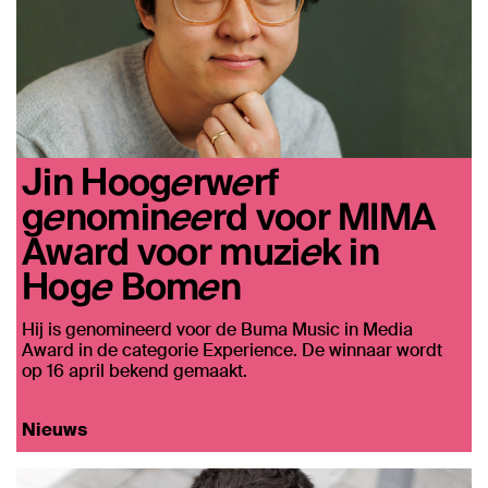
Jin Hoogerwerf
genomineerd voor MIMA
Award voor muziek in
Hoge Bomen
Hij is genomineerd voor de Buma Music in Media
Award in de categorie Experience. De winnaar wordt
op 16 april bekend gemaakt.
Nieuws