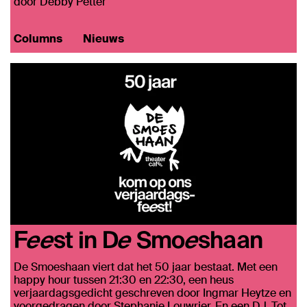
door Debby Petter
Columns
Nieuws
Feest in De Smoeshaan
De Smoeshaan viert dat het 50 jaar bestaat. Met een
happy hour tussen 21:30 en 22:30, een heus
verjaardagsgedicht geschreven door Ingmar Heytze en
voorgedragen door Stephanie Louwrier. En een DJ. Tot