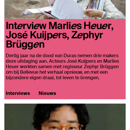
Interview Marlies Heuer,
José Kuijpers, Zephyr
Brüggen
Dertig jaar na de dood van Duras nemen drie makers
deze uitdaging aan. Acteurs José Kuijpers en Marlies
Heuer werkten samen met regisseur Zephyr Brüggen
om bij Bellevue het verhaal opnieuw, en met een
bijzondere eigen draai, tot leven te brengen.
Interviews
Nieuws