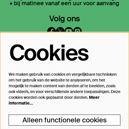
• bij matinee vanaf een uur voor aanvang
Volg ons
Cookies
Op de hoogte blijven?
Laat je mailadres achter en geef aan
waarover we je mogen mailen
We maken gebruik van cookies en vergelijkbare technieken
om het gebruik van de website te analyseren, om het
Inschrijven
mogelijk te maken content van derden af te beelden, zoals
ook video’s, en voor verschillende andere toepassingen. Deze
cookies worden ook geplaatst door derden.
Meer
informatie…
Steun Theater Bellevue
Alleen functionele cookies
Je kunt Theater Bellevue ook steunen, van