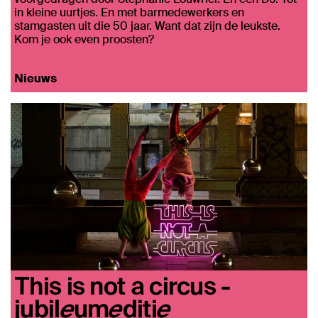
in kleine uurtjes. En met barmedewerkers en
stamgasten uit die 50 jaar. Want dat zijn de leukste.
Kom je ook even proosten?
Nieuws
This is not a circus -
jubileumeditie