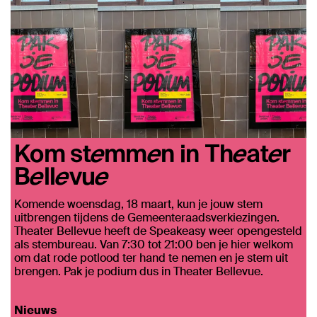
Kom stemmen in Theater
Bellevue
Komende woensdag, 18 maart, kun je jouw stem
uitbrengen tijdens de Gemeenteraadsverkiezingen.
Theater Bellevue heeft de Speakeasy weer opengesteld
als stembureau. Van 7:30 tot 21:00 ben je hier welkom
om dat rode potlood ter hand te nemen en je stem uit
brengen. Pak je podium dus in Theater Bellevue.
Nieuws