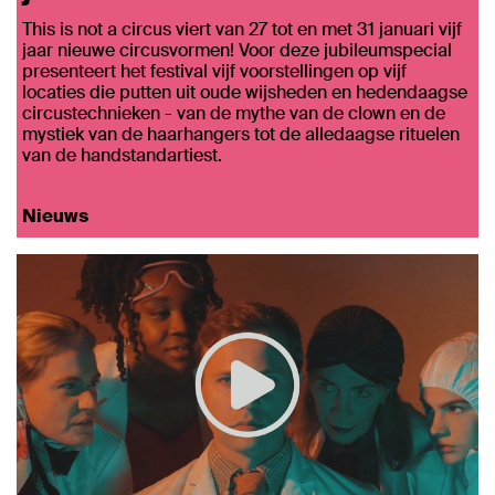
This is not a circus viert van 27 tot en met 31 januari vijf
jaar nieuwe circusvormen! Voor deze jubileumspecial
presenteert het festival vijf voorstellingen op vijf
locaties die putten uit oude wijsheden en hedendaagse
circustechnieken - van de mythe van de clown en de
mystiek van de haarhangers tot de alledaagse rituelen
van de handstandartiest.
Nieuws