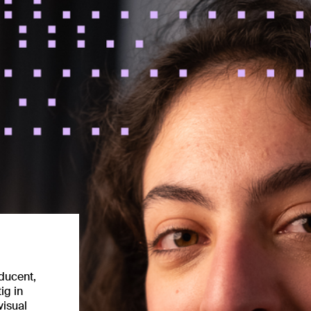
ducent,
ig in
isual