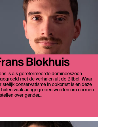
rans Blokhuis
ans is als gereformeerde domineeszoon
gegroeid met de verhalen uit de Bijbel. Waar
ristelijk conservatisme in opkomst is en deze
rhalen vaak aangegrepen worden om normen
 stellen over gender…