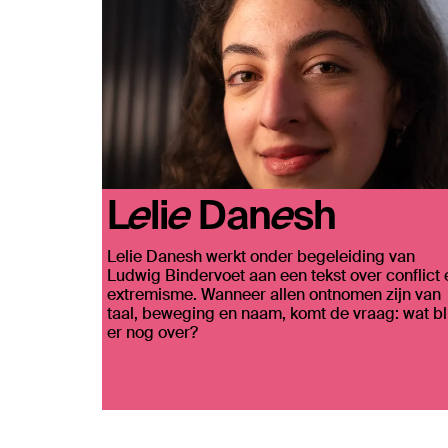
Lelie Danesh
Lelie Danesh werkt onder begeleiding van
Ludwig Bindervoet aan een tekst over conflict 
extremisme. Wanneer allen ontnomen zijn van
taal, beweging en naam, komt de vraag: wat bli
er nog over?