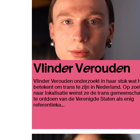
Vlinder Verouden
Vlinder Verouden onderzoekt in haar stuk wat 
betekent om trans te zijn in Nederland. Op zoe
naar lokalisatie wenst ze de trans gemeensch
te ontdoen van de Verenigde Staten als enig
referentieka…