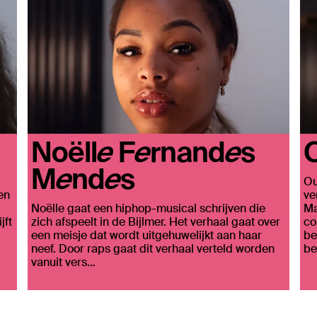
Noëlle Fernandes
Mendes
Ou
en
ve
Noëlle gaat een hiphop-musical schrijven die
Ma
jft
zich afspeelt in de Bijlmer. Het verhaal gaat over
co
een meisje dat wordt uitgehuwelijkt aan haar
be
neef. Door raps gaat dit verhaal verteld worden
be
vanuit vers…