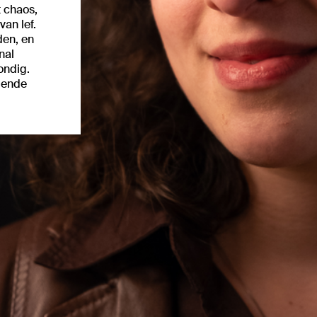
 chaos,
an lef.
den, en
nal
ondig.
llende