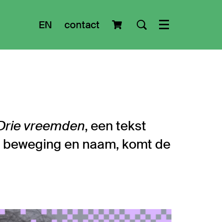
EN
contact
Menu
Drie vreemden
, een tekst
l, beweging en naam, komt de