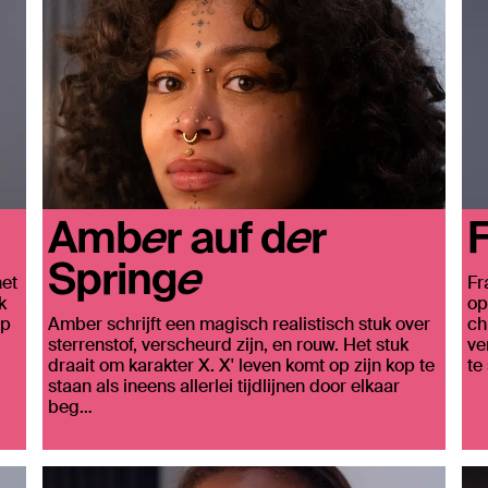
Amber auf der
F
Springe
het
Fr
k
op
ap
Amber schrijft een magisch realistisch stuk over
ch
sterrenstof, verscheurd zijn, en rouw. Het stuk
ve
draait om karakter X. X' leven komt op zijn kop te
te
staan als ineens allerlei tijdlijnen door elkaar
beg…