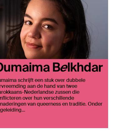
Oumaima Belkhdar
maima schrijft een stuk over dubbele
rvreemding aan de hand van twee
rokkaans-Nederlandse zussen die
nflicteren over hun verschillende
naderingen van queerness en traditie. Onder
geleiding…