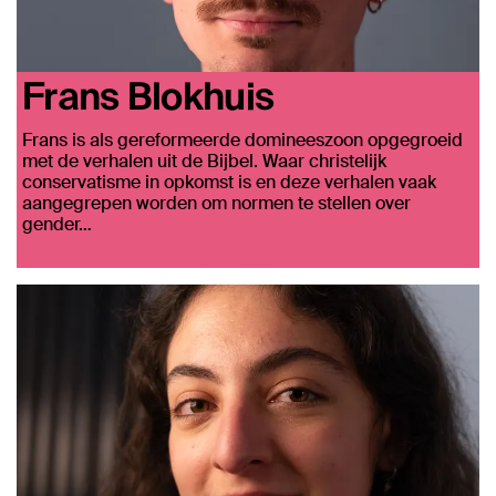
Frans Blokhuis
Frans is als gereformeerde domineeszoon opgegroeid
met de verhalen uit de Bijbel. Waar christelijk
conservatisme in opkomst is en deze verhalen vaak
aangegrepen worden om normen te stellen over
gender…