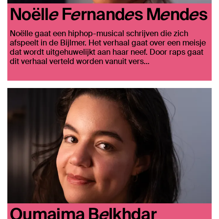
Noëlle Fernandes Mendes
Noëlle gaat een hiphop-musical schrijven die zich
afspeelt in de Bijlmer. Het verhaal gaat over een meisje
dat wordt uitgehuwelijkt aan haar neef. Door raps gaat
dit verhaal verteld worden vanuit vers…
Oumaima Belkhdar