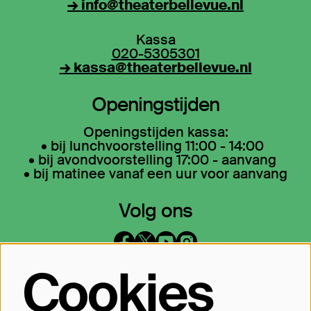
→ info@theaterbellevue.nl
Kassa
020-5305301
→ kassa@theaterbellevue.nl
Openingstijden
Openingstijden kassa:
• bij lunchvoorstelling 11:00 - 14:00
• bij avondvoorstelling 17:00 - aanvang
• bij matinee vanaf een uur voor aanvang
Volg ons
Cookies
Op de hoogte blijven?